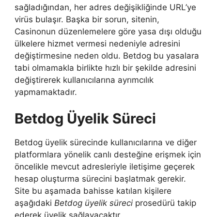
sağladığından, her adres değişikliğinde URL’ye
virüs bulaşır. Başka bir sorun, sitenin,
Casinonun düzenlemelere göre yasa dışı olduğu
ülkelere hizmet vermesi nedeniyle adresini
değiştirmesine neden oldu. Betdog bu yasalara
tabi olmamakla birlikte hızlı bir şekilde adresini
değiştirerek kullanıcılarına ayrımcılık
yapmamaktadır.
Betdog Üyelik Süreci
Betdog üyelik sürecinde kullanıcılarına ve diğer
platformlara yönelik canlı desteğine erişmek için
öncelikle mevcut adresleriyle iletişime geçerek
hesap oluşturma sürecini başlatmak gerekir.
Site bu aşamada bahisse katılan kişilere
aşağıdaki
Betdog üyelik süreci
prosedürü takip
ederek üyelik sağlayacaktır.