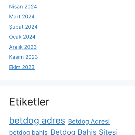
Nisan 2024
Mart 2024
Şubat 2024
Ocak 2024
Aralık 2023
Kasım 2023
Ekim 2023
Etiketler
betdog adres
Betdog Adresi
Betdog Bahis Sitesi
betdog bahis