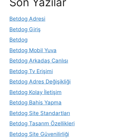
Son Yazılar
Betdog Adresi
Betdog Giriş
Betdog
Betdog Mobil Yuva
Betdog Arkadaş Canlısı
Betdog Tv Erişimi
Betdog Adres Değişikliği
Betdog Kolay İletişim
Betdog Bahis Yapma
Betdog Site Standartları
Betdog Tasarım Özellikleri
Betdog Site Güvenilirliği