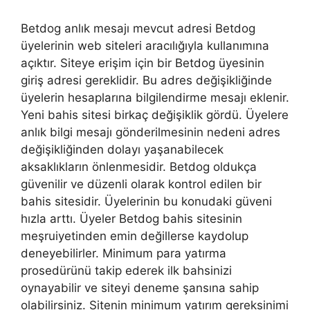
Betdog anlık mesajı mevcut adresi Betdog
üyelerinin web siteleri aracılığıyla kullanımına
açıktır. Siteye erişim için bir Betdog üyesinin
giriş adresi gereklidir. Bu adres değişikliğinde
üyelerin hesaplarına bilgilendirme mesajı eklenir.
Yeni bahis sitesi birkaç değişiklik gördü. Üyelere
anlık bilgi mesajı gönderilmesinin nedeni adres
değişikliğinden dolayı yaşanabilecek
aksaklıkların önlenmesidir. Betdog oldukça
güvenilir ve düzenli olarak kontrol edilen bir
bahis sitesidir. Üyelerinin bu konudaki güveni
hızla arttı. Üyeler Betdog bahis sitesinin
meşruiyetinden emin değillerse kaydolup
deneyebilirler. Minimum para yatırma
prosedürünü takip ederek ilk bahsinizi
oynayabilir ve siteyi deneme şansına sahip
olabilirsiniz. Sitenin minimum yatırım gereksinimi