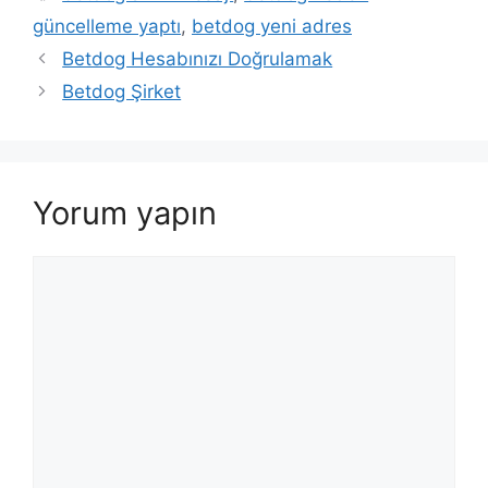
güncelleme yaptı
,
betdog yeni adres
Betdog Hesabınızı Doğrulamak
Betdog Şirket
Yorum yapın
Yorum