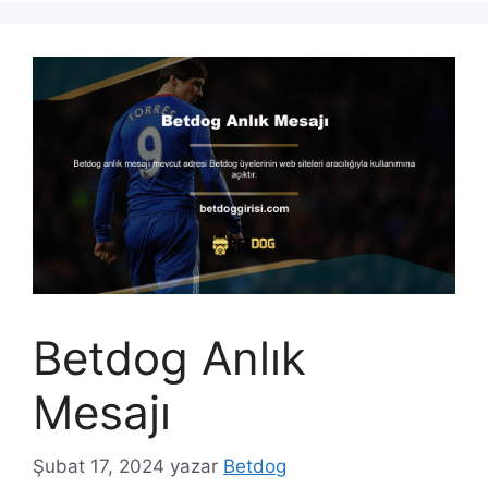
Betdog Anlık
Mesajı
Şubat 17, 2024
yazar
Betdog