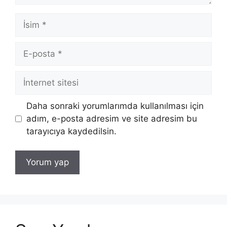
İsim
E-
posta
İnternet
sitesi
Daha sonraki yorumlarımda kullanılması için
adım, e-posta adresim ve site adresim bu
tarayıcıya kaydedilsin.