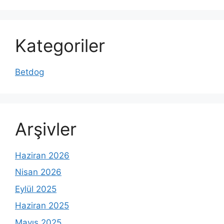
Kategoriler
Betdog
Arşivler
Haziran 2026
Nisan 2026
Eylül 2025
Haziran 2025
Mayıs 2025