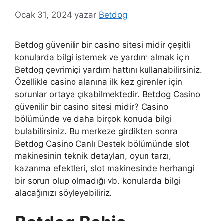
Ocak 31, 2024
yazar
Betdog
Betdog güvenilir bir casino sitesi midir çeşitli
konularda bilgi istemek ve yardım almak için
Betdog çevrimiçi yardım hattını kullanabilirsiniz.
Özellikle casino alanına ilk kez girenler için
sorunlar ortaya çıkabilmektedir. Betdog Casino
güvenilir bir casino sitesi midir? Casino
bölümünde ve daha birçok konuda bilgi
bulabilirsiniz. Bu merkeze girdikten sonra
Betdog Casino Canlı Destek bölümünde slot
makinesinin teknik detayları, oyun tarzı,
kazanma efektleri, slot makinesinde herhangi
bir sorun olup olmadığı vb. konularda bilgi
alacağınızı söyleyebiliriz.