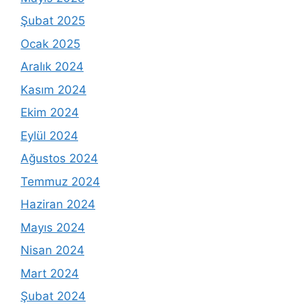
Şubat 2025
Ocak 2025
Aralık 2024
Kasım 2024
Ekim 2024
Eylül 2024
Ağustos 2024
Temmuz 2024
Haziran 2024
Mayıs 2024
Nisan 2024
Mart 2024
Şubat 2024