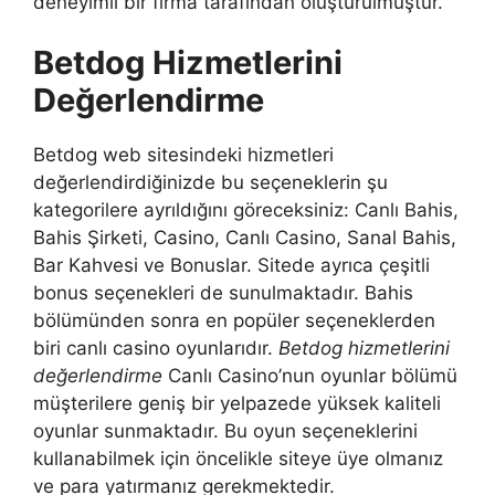
deneyimli bir firma tarafından oluşturulmuştur.
Betdog Hizmetlerini
Değerlendirme
Betdog web sitesindeki hizmetleri
değerlendirdiğinizde bu seçeneklerin şu
kategorilere ayrıldığını göreceksiniz: Canlı Bahis,
Bahis Şirketi, Casino, Canlı Casino, Sanal Bahis,
Bar Kahvesi ve Bonuslar. Sitede ayrıca çeşitli
bonus seçenekleri de sunulmaktadır. Bahis
bölümünden sonra en popüler seçeneklerden
biri canlı casino oyunlarıdır.
Betdog hizmetlerini
değerlendirme
Canlı Casino’nun oyunlar bölümü
müşterilere geniş bir yelpazede yüksek kaliteli
oyunlar sunmaktadır. Bu oyun seçeneklerini
kullanabilmek için öncelikle siteye üye olmanız
ve para yatırmanız gerekmektedir.