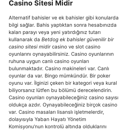
Casino Sitesi Midir
Alternatif bahisler ve ek bahisler gibi konularda
bilgi sağlar. Bahis yaptıktan sonra hesabınızda
kalan parayı veya yeni yatırdığınız tutarı
kullanarak da
Betdog ek bahisler güvenilir bir
casino sitesi midir
casino ve slot casino
oyunlarını oynayabilirsiniz. Casino oyunlarının
ruhuna uygun canlı casino oyunları
bulunmaktadır. Casino makineleri var. Canlı
oyunlar da var. Bingo mümkündür. Bir poker
oyunu var. İlginizi çeken bir kategori veya kural
biliyorsanız lütfen bu bölümü derecelendirin.
Casino oyunları oynayabileceğiniz casino sayısı
oldukça azdır. Oynayabileceğiniz birçok casino
var. Casino masaları lisanslı işletmelerdir,
dolayısıyla Yaban Hayatı Yönetim
Komisyonu’nun kontrolü altında olduklarını