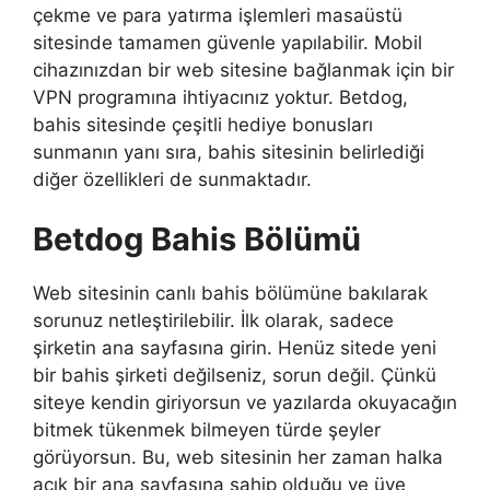
çekme ve para yatırma işlemleri masaüstü
sitesinde tamamen güvenle yapılabilir. Mobil
cihazınızdan bir web sitesine bağlanmak için bir
VPN programına ihtiyacınız yoktur. Betdog,
bahis sitesinde çeşitli hediye bonusları
sunmanın yanı sıra, bahis sitesinin belirlediği
diğer özellikleri de sunmaktadır.
Betdog Bahis Bölümü
Web sitesinin canlı bahis bölümüne bakılarak
sorunuz netleştirilebilir. İlk olarak, sadece
şirketin ana sayfasına girin. Henüz sitede yeni
bir bahis şirketi değilseniz, sorun değil. Çünkü
siteye kendin giriyorsun ve yazılarda okuyacağın
bitmek tükenmek bilmeyen türde şeyler
görüyorsun. Bu, web sitesinin her zaman halka
açık bir ana sayfasına sahip olduğu ve üye