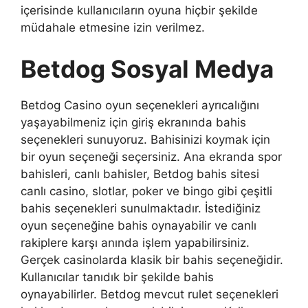
içerisinde kullanıcıların oyuna hiçbir şekilde
müdahale etmesine izin verilmez.
Betdog Sosyal Medya
Betdog Casino oyun seçenekleri ayrıcalığını
yaşayabilmeniz için giriş ekranında bahis
seçenekleri sunuyoruz. Bahisinizi koymak için
bir oyun seçeneği seçersiniz. Ana ekranda spor
bahisleri, canlı bahisler, Betdog bahis sitesi
canlı casino, slotlar, poker ve bingo gibi çeşitli
bahis seçenekleri sunulmaktadır. İstediğiniz
oyun seçeneğine bahis oynayabilir ve canlı
rakiplere karşı anında işlem yapabilirsiniz.
Gerçek casinolarda klasik bir bahis seçeneğidir.
Kullanıcılar tanıdık bir şekilde bahis
oynayabilirler. Betdog mevcut rulet seçenekleri