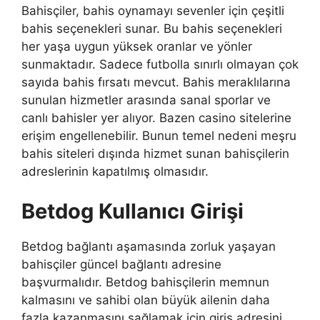
Bahisçiler, bahis oynamayı sevenler için çeşitli
bahis seçenekleri sunar. Bu bahis seçenekleri
her yaşa uygun yüksek oranlar ve yönler
sunmaktadır. Sadece futbolla sınırlı olmayan çok
sayıda bahis fırsatı mevcut. Bahis meraklılarına
sunulan hizmetler arasında sanal sporlar ve
canlı bahisler yer alıyor. Bazen casino sitelerine
erişim engellenebilir. Bunun temel nedeni meşru
bahis siteleri dışında hizmet sunan bahisçilerin
adreslerinin kapatılmış olmasıdır.
Betdog Kullanıcı Girişi
Betdog bağlantı aşamasında zorluk yaşayan
bahisçiler güncel bağlantı adresine
başvurmalıdır. Betdog bahisçilerin memnun
kalmasını ve sahibi olan büyük ailenin daha
fazla kazanmasını sağlamak için giriş adresini