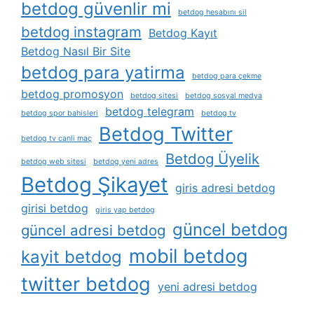
betdog güvenlir mi
betdog hesabını sil
betdog instagram
Betdog Kayıt
Betdog Nasıl Bir Site
betdog para yatirma
betdog para çekme
betdog promosyon
betdog sitesi
betdog sosyal medya
betdog telegram
betdog spor bahisleri
betdog tv
Betdog Twitter
betdog tv canli maç
Betdog Üyelik
betdog web sitesi
betdog yeni adres
Betdog Şikayet
giris adresi betdog
girisi betdog
giris yap betdog
güncel betdog
güncel adresi betdog
mobil betdog
kayit betdog
twitter betdog
yeni adresi betdog