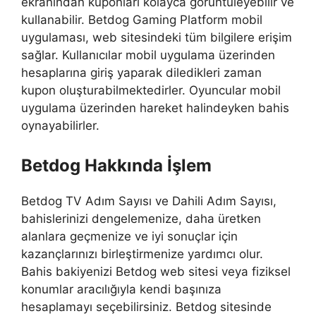
ekranından kuponları kolayca görüntüleyebilir ve
kullanabilir. Betdog Gaming Platform mobil
uygulaması, web sitesindeki tüm bilgilere erişim
sağlar. Kullanıcılar mobil uygulama üzerinden
hesaplarına giriş yaparak diledikleri zaman
kupon oluşturabilmektedirler. Oyuncular mobil
uygulama üzerinden hareket halindeyken bahis
oynayabilirler.
Betdog Hakkında İşlem
Betdog TV Adım Sayısı ve Dahili Adım Sayısı,
bahislerinizi dengelemenize, daha üretken
alanlara geçmenize ve iyi sonuçlar için
kazançlarınızı birleştirmenize yardımcı olur.
Bahis bakiyenizi Betdog web sitesi veya fiziksel
konumlar aracılığıyla kendi başınıza
hesaplamayı seçebilirsiniz. Betdog sitesinde