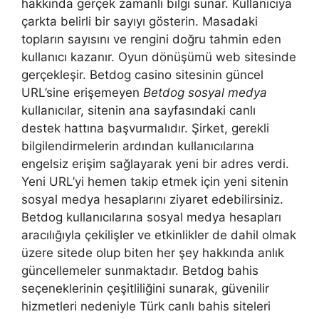
hakkında gerçek zamanlı bilgi sunar. Kullanıcıya
çarkta belirli bir sayıyı gösterin. Masadaki
topların sayısını ve rengini doğru tahmin eden
kullanıcı kazanır. Oyun dönüşümü web sitesinde
gerçekleşir. Betdog casino sitesinin güncel
URL’sine erişemeyen
Betdog sosyal medya
kullanıcılar, sitenin ana sayfasındaki canlı
destek hattına başvurmalıdır. Şirket, gerekli
bilgilendirmelerin ardından kullanıcılarına
engelsiz erişim sağlayarak yeni bir adres verdi.
Yeni URL’yi hemen takip etmek için yeni sitenin
sosyal medya hesaplarını ziyaret edebilirsiniz.
Betdog kullanıcılarına sosyal medya hesapları
aracılığıyla çekilişler ve etkinlikler de dahil olmak
üzere sitede olup biten her şey hakkında anlık
güncellemeler sunmaktadır. Betdog bahis
seçeneklerinin çeşitliliğini sunarak, güvenilir
hizmetleri nedeniyle Türk canlı bahis siteleri