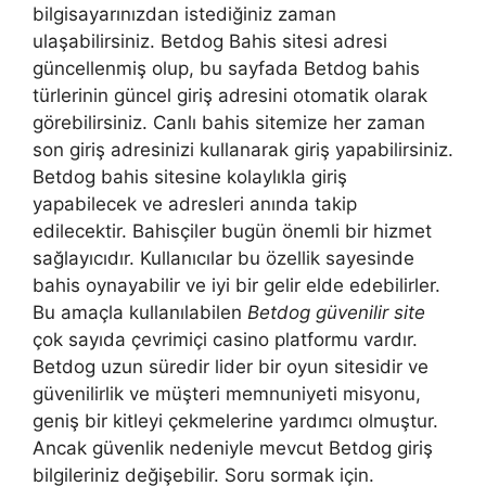
bilgisayarınızdan istediğiniz zaman
ulaşabilirsiniz. Betdog Bahis sitesi adresi
güncellenmiş olup, bu sayfada Betdog bahis
türlerinin güncel giriş adresini otomatik olarak
görebilirsiniz. Canlı bahis sitemize her zaman
son giriş adresinizi kullanarak giriş yapabilirsiniz.
Betdog bahis sitesine kolaylıkla giriş
yapabilecek ve adresleri anında takip
edilecektir. Bahisçiler bugün önemli bir hizmet
sağlayıcıdır. Kullanıcılar bu özellik sayesinde
bahis oynayabilir ve iyi bir gelir elde edebilirler.
Bu amaçla kullanılabilen
Betdog güvenilir site
çok sayıda çevrimiçi casino platformu vardır.
Betdog uzun süredir lider bir oyun sitesidir ve
güvenilirlik ve müşteri memnuniyeti misyonu,
geniş bir kitleyi çekmelerine yardımcı olmuştur.
Ancak güvenlik nedeniyle mevcut Betdog giriş
bilgileriniz değişebilir. Soru sormak için.