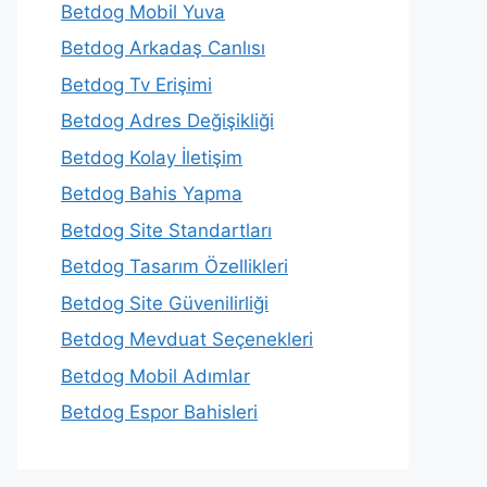
Betdog Mobil Yuva
Betdog Arkadaş Canlısı
Betdog Tv Erişimi
Betdog Adres Değişikliği
Betdog Kolay İletişim
Betdog Bahis Yapma
Betdog Site Standartları
Betdog Tasarım Özellikleri
Betdog Site Güvenilirliği
Betdog Mevduat Seçenekleri
Betdog Mobil Adımlar
Betdog Espor Bahisleri