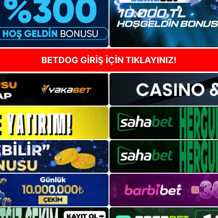
BETDOG GİRİŞ İÇİN TIKLAYINIZ!