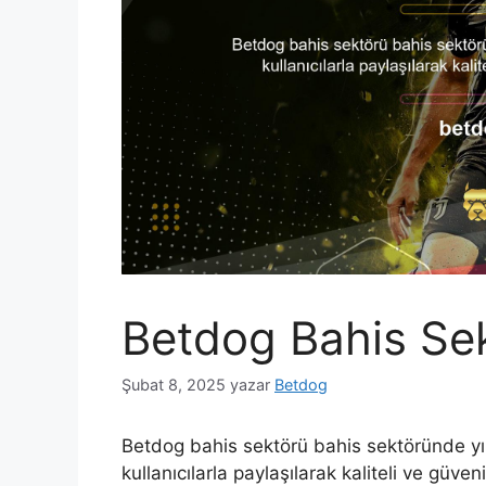
Betdog Bahis Se
Şubat 8, 2025
yazar
Betdog
Betdog bahis sektörü bahis sektöründe yıll
kullanıcılarla paylaşılarak kaliteli ve güven