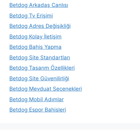
Betdog Arkadaş Canlısı
Betdog Tv Erişimi
Betdog Adres Değişikliği
Betdog Kolay İletişim
Betdog Bahis Yapma
Betdog Site Standartları
Betdog Tasarım Özellikleri
Betdog Site Güvenilirliği
Betdog Mevduat Seçenekleri
Betdog Mobil Adımlar
Betdog Espor Bahisleri