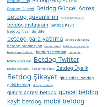
Betdog Giriş Adresi
Betdog Giriş
Betdog Güncel Adresi
Betdog Güncel
betdog güvenlir mi
betdog hesabını sil
betdog instagram
Betdog Kayıt
Betdog Nasıl Bir Site
betdog para yatirma
betdog para çekme
betdog promosyon
betdog sitesi
betdog sosyal medya
betdog telegram
betdog spor bahisleri
betdog tv
Betdog Twitter
betdog tv canli maç
Betdog Üyelik
betdog web sitesi
betdog yeni adres
Betdog Şikayet
giris adresi betdog
girisi betdog
giris yap betdog
güncel betdog
güncel adresi betdog
mobil betdog
kayit betdog