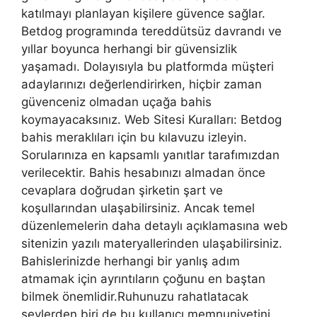
katılmayı planlayan kişilere güvence sağlar.
Betdog programında tereddütsüz davrandı ve
yıllar boyunca herhangi bir güvensizlik
yaşamadı. Dolayısıyla bu platformda müşteri
adaylarınızı değerlendirirken, hiçbir zaman
güvenceniz olmadan uçağa bahis
koymayacaksınız. Web Sitesi Kuralları: Betdog
bahis meraklıları için bu kılavuzu izleyin.
Sorularınıza en kapsamlı yanıtlar tarafımızdan
verilecektir. Bahis hesabınızı almadan önce
cevaplara doğrudan şirketin şart ve
koşullarından ulaşabilirsiniz. Ancak temel
düzenlemelerin daha detaylı açıklamasına web
sitenizin yazılı materyallerinden ulaşabilirsiniz.
Bahislerinizde herhangi bir yanlış adım
atmamak için ayrıntıların çoğunu en baştan
bilmek önemlidir.Ruhunuzu rahatlatacak
şeylerden biri de bu kullanıcı memnuniyetini