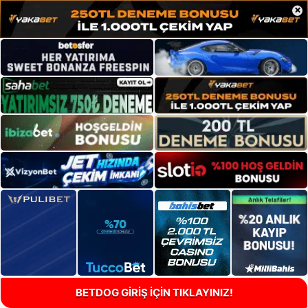
×
BETDOG GİRİŞ İÇİN TIKLAYINIZ!