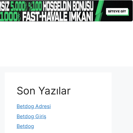
Son Yazılar
Betdog Adresi
Betdog Giriş
Betdog