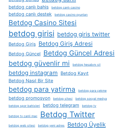
betdog canlı bahis
betdog canlı casino
betdog canlı destek
betdog casino oyunları
Betdog Casino Sitesi
betdog girisi
betdog giris twitter
Betdog Giriş Adresi
Betdog Giriş
Betdog Güncel Adresi
Betdog Güncel
betdog güvenlir mi
betdog hesabını sil
betdog instagram
Betdog Kayıt
Betdog Nasıl Bir Site
betdog para yatirma
betdog para çekme
betdog promosyon
betdog sitesi
betdog sosyal medya
betdog telegram
betdog spor bahisleri
betdog tv
Betdog Twitter
betdog tv canli maç
Betdog Üyelik
betdog web sitesi
betdog yeni adres