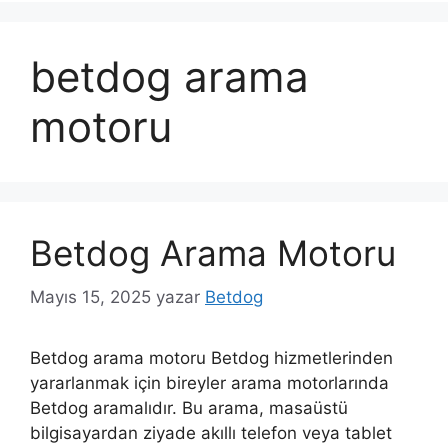
betdog arama
motoru
Betdog Arama Motoru
Mayıs 15, 2025
yazar
Betdog
Betdog arama motoru Betdog hizmetlerinden
yararlanmak için bireyler arama motorlarında
Betdog aramalıdır. Bu arama, masaüstü
bilgisayardan ziyade akıllı telefon veya tablet