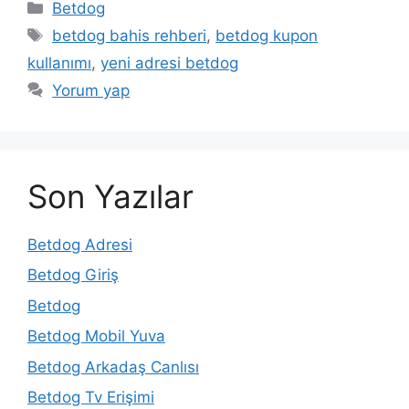
Kategoriler
Betdog
Etiketler
betdog bahis rehberi
,
betdog kupon
kullanımı
,
yeni adresi betdog
Yorum yap
Son Yazılar
Betdog Adresi
Betdog Giriş
Betdog
Betdog Mobil Yuva
Betdog Arkadaş Canlısı
Betdog Tv Erişimi