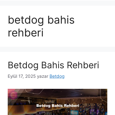
betdog bahis
rehberi
Betdog Bahis Rehberi
Eylül 17, 2025
yazar
Betdog