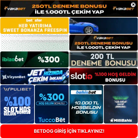
×
BETDOG GİRİŞ İÇİN TIKLAYINIZ!