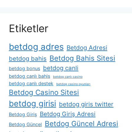
Etiketler
betdog adres
Betdog Adresi
Betdog Bahis Sitesi
betdog bahis
betdog canli
betdog bonus
betdog canlı bahis
betdog canlı casino
betdog canlı destek
betdog casino oyunları
Betdog Casino Sitesi
betdog girisi
betdog giris twitter
Betdog Giriş Adresi
Betdog Giriş
Betdog Güncel Adresi
Betdog Güncel