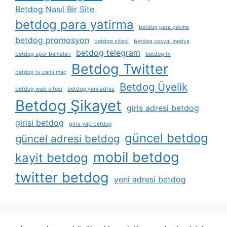
Betdog Nasıl Bir Site
betdog para yatirma
betdog para çekme
betdog promosyon
betdog sitesi
betdog sosyal medya
betdog telegram
betdog spor bahisleri
betdog tv
Betdog Twitter
betdog tv canli maç
Betdog Üyelik
betdog web sitesi
betdog yeni adres
Betdog Şikayet
giris adresi betdog
girisi betdog
giris yap betdog
güncel betdog
güncel adresi betdog
mobil betdog
kayit betdog
twitter betdog
yeni adresi betdog