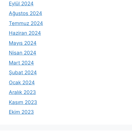
Eylül 2024
Ağustos 2024
Temmuz 2024
Haziran 2024
Mayıs 2024
Nisan 2024
Mart 2024
Şubat 2024
Ocak 2024
Aralık 2023
Kasım 2023
Ekim 2023