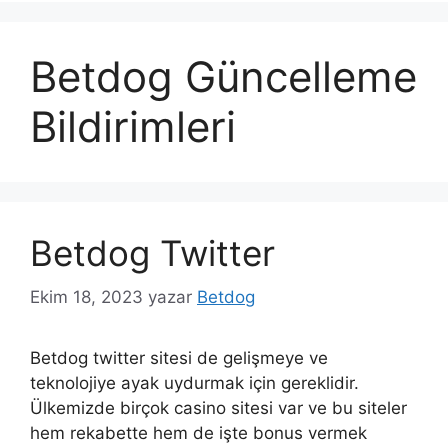
Betdog Güncelleme
Bildirimleri
Betdog Twitter
Ekim 18, 2023
yazar
Betdog
Betdog twitter sitesi de gelişmeye ve
teknolojiye ayak uydurmak için gereklidir.
Ülkemizde birçok casino sitesi var ve bu siteler
hem rekabette hem de işte bonus vermek