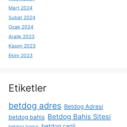
Mart 2024
Şubat 2024
Ocak 2024
Aralık 2023
Kasım 2023
Ekim 2023
Etiketler
betdog adres
Betdog Adresi
Betdog Bahis Sitesi
betdog bahis
betdog canli
betdog bonus