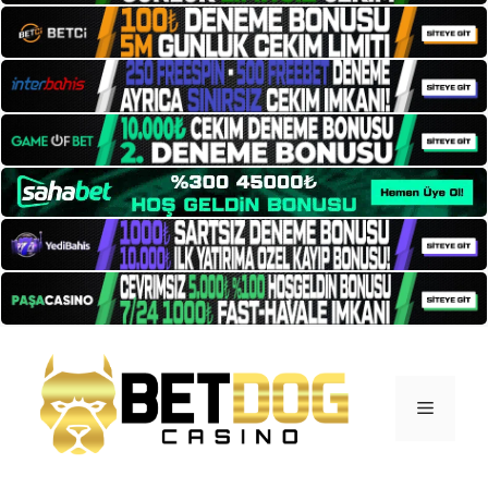
İçeriğe
atla
Menü