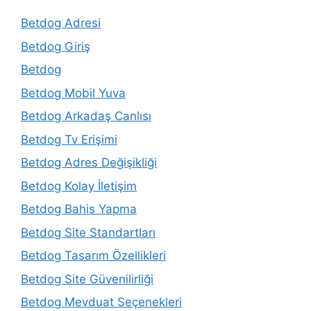
Betdog Adresi
Betdog Giriş
Betdog
Betdog Mobil Yuva
Betdog Arkadaş Canlısı
Betdog Tv Erişimi
Betdog Adres Değişikliği
Betdog Kolay İletişim
Betdog Bahis Yapma
Betdog Site Standartları
Betdog Tasarım Özellikleri
Betdog Site Güvenilirliği
Betdog Mevduat Seçenekleri