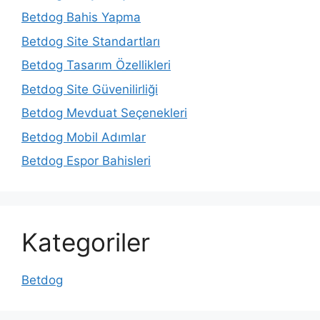
Betdog Bahis Yapma
Betdog Site Standartları
Betdog Tasarım Özellikleri
Betdog Site Güvenilirliği
Betdog Mevduat Seçenekleri
Betdog Mobil Adımlar
Betdog Espor Bahisleri
Kategoriler
Betdog