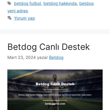
Etiketler
betdog futbol
,
betdog hakkında
,
betdog
yeni adres
Yorum yap
Betdog Canlı Destek
Mart 23, 2024
yazar
Betdog