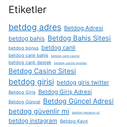
Etiketler
betdog adres
Betdog Adresi
Betdog Bahis Sitesi
betdog bahis
betdog canli
betdog bonus
betdog canlı bahis
betdog canlı casino
betdog canlı destek
betdog casino oyunları
Betdog Casino Sitesi
betdog girisi
betdog giris twitter
Betdog Giriş Adresi
Betdog Giriş
Betdog Güncel Adresi
Betdog Güncel
betdog güvenlir mi
betdog hesabını sil
betdog instagram
Betdog Kayıt