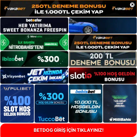
×
BETDOG GİRİŞ İÇİN TIKLAYINIZ!