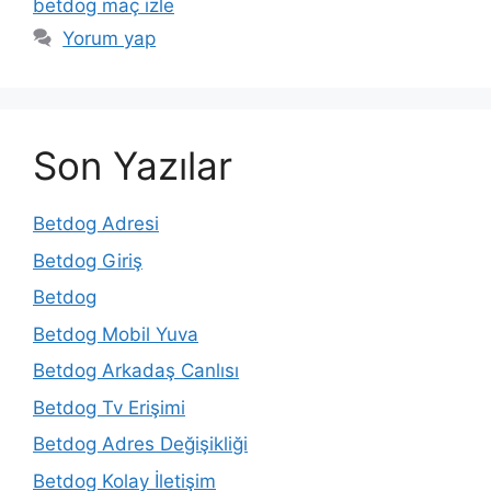
betdog maç izle
Yorum yap
Son Yazılar
Betdog Adresi
Betdog Giriş
Betdog
Betdog Mobil Yuva
Betdog Arkadaş Canlısı
Betdog Tv Erişimi
Betdog Adres Değişikliği
Betdog Kolay İletişim