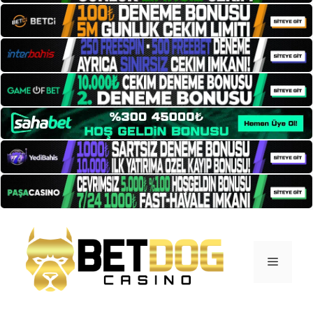
İçeriğe
atla
Menü