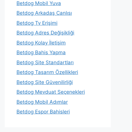
Betdog Mobil Yuva
Betdog Arkadaş Canlısı
Betdog Tv Erişimi
Betdog Adres Değişikliği
Betdog Kolay İletişim
Betdog Bahis Yapma
Betdog Site Standartları
Betdog Tasarım Özellikleri
Betdog Site Güvenilirliği
Betdog Mevduat Seçenekleri
Betdog Mobil Adımlar
Betdog Espor Bahisleri