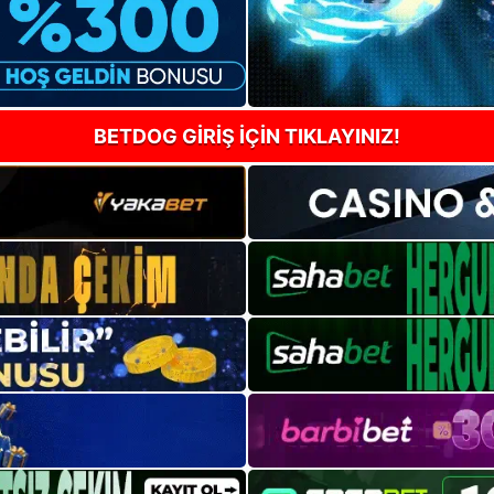
BETDOG GİRİŞ İÇİN TIKLAYINIZ!