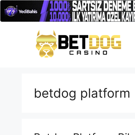
İçeriğe
atla
betdog platform b