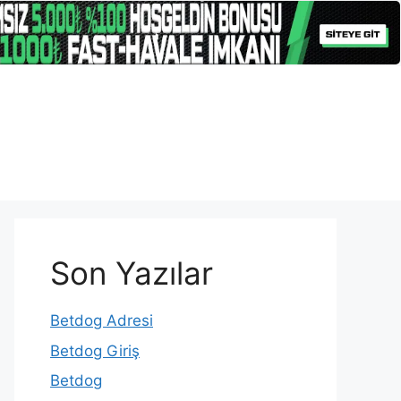
Son Yazılar
Betdog Adresi
Betdog Giriş
Betdog