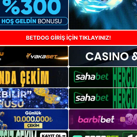
BETDOG GİRİŞ İÇİN TIKLAYINIZ!