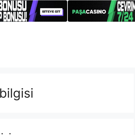
ilgisi