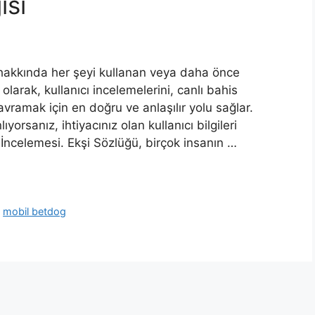
isi
 hakkında her şeyi kullanan veya daha önce
olarak, kullanıcı incelemelerini, canlı bahis
 kavramak için en doğru ve anlaşılır yolu sağlar.
yorsanız, ihtiyacınız olan kullanıcı bilgileri
 İncelemesi. Ekşi Sözlüğü, birçok insanın …
,
mobil betdog