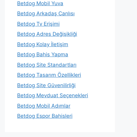
Betdog Mobil Yuva
Betdog Arkadaş Canlısı
Betdog Tv Erişimi
Betdog Adres Değişikliği
Betdog Kolay İletişim
Betdog Bahis Yapma
Betdog Site Standartları
Betdog Tasarım Özellikleri
Betdog Site Güvenilirliği
Betdog Mevduat Seçenekleri
Betdog Mobil Adımlar
Betdog Espor Bahisleri