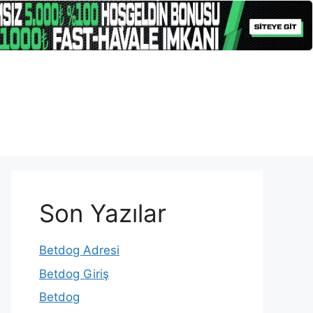
Son Yazılar
Betdog Adresi
Betdog Giriş
Betdog