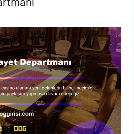
artmanı