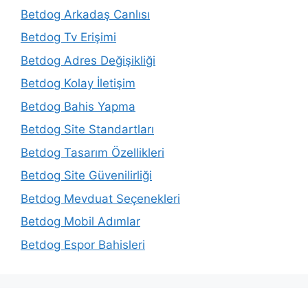
Betdog Arkadaş Canlısı
Betdog Tv Erişimi
Betdog Adres Değişikliği
Betdog Kolay İletişim
Betdog Bahis Yapma
Betdog Site Standartları
Betdog Tasarım Özellikleri
Betdog Site Güvenilirliği
Betdog Mevduat Seçenekleri
Betdog Mobil Adımlar
Betdog Espor Bahisleri