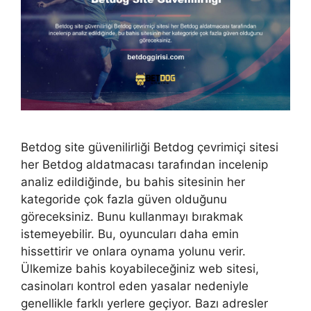
Betdog site güvenilirliği Betdog çevrimiçi sitesi
her Betdog aldatmacası tarafından incelenip
analiz edildiğinde, bu bahis sitesinin her
kategoride çok fazla güven olduğunu
göreceksiniz. Bunu kullanmayı bırakmak
istemeyebilir. Bu, oyuncuları daha emin
hissettirir ve onlara oynama yolunu verir.
Ülkemize bahis koyabileceğiniz web sitesi,
casinoları kontrol eden yasalar nedeniyle
genellikle farklı yerlere geçiyor. Bazı adresler