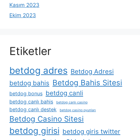
Kasım 2023
Ekim 2023
Etiketler
betdog adres
Betdog Adresi
Betdog Bahis Sitesi
betdog bahis
betdog canli
betdog bonus
betdog canlı bahis
betdog canlı casino
betdog canlı destek
betdog casino oyunları
Betdog Casino Sitesi
betdog girisi
betdog giris twitter