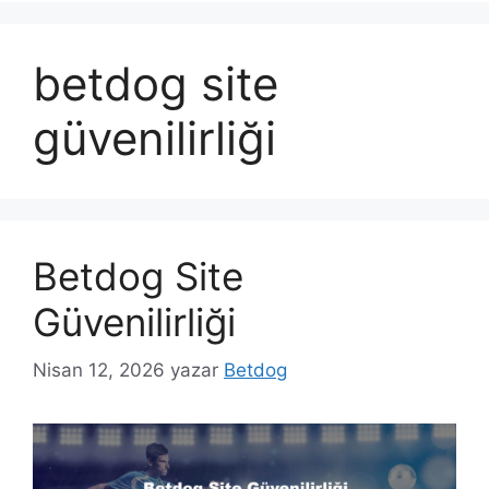
betdog site
güvenilirliği
Betdog Site
Güvenilirliği
Nisan 12, 2026
yazar
Betdog