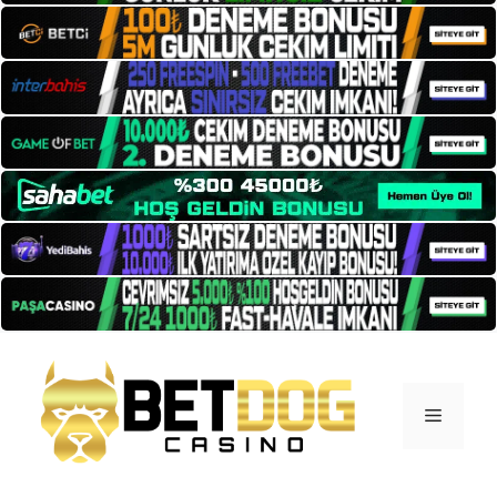
İçeriğe
atla
Menü