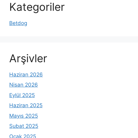
Kategoriler
Betdog
Arşivler
Haziran 2026
Nisan 2026
Eylül 2025
Haziran 2025
Mayıs 2025
Şubat 2025
Ocak 2025