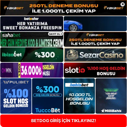
×
BETDOG GİRİŞ İÇİN TIKLAYINIZ!