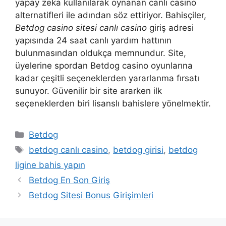
yapay zeka kullanılarak oynanan canlı casino
alternatifleri ile adından söz ettiriyor. Bahisçiler,
Betdog casino sitesi canlı casino
giriş adresi
yapısında 24 saat canlı yardım hattının
bulunmasından oldukça memnundur. Site,
üyelerine spordan Betdog casino oyunlarına
kadar çeşitli seçeneklerden yararlanma fırsatı
sunuyor. Güvenilir bir site ararken ilk
seçeneklerden biri lisanslı bahislere yönelmektir.
Kategoriler
Betdog
Etiketler
betdog canlı casino
,
betdog girisi
,
betdog
ligine bahis yapın
Betdog En Son Giriş
Betdog Sitesi Bonus Girişimleri