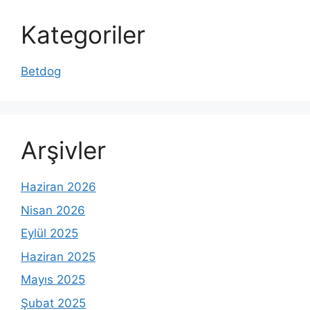
Kategoriler
Betdog
Arşivler
Haziran 2026
Nisan 2026
Eylül 2025
Haziran 2025
Mayıs 2025
Şubat 2025