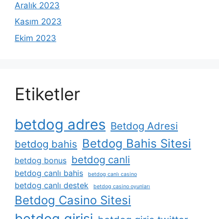
Aralık 2023
Kasım 2023
Ekim 2023
Etiketler
betdog adres
Betdog Adresi
Betdog Bahis Sitesi
betdog bahis
betdog canli
betdog bonus
betdog canlı bahis
betdog canlı casino
betdog canlı destek
betdog casino oyunları
Betdog Casino Sitesi
betdog girisi