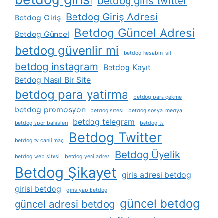
betdog giris twitter
Betdog Giriş Adresi
Betdog Giriş
Betdog Güncel Adresi
Betdog Güncel
betdog güvenlir mi
betdog hesabını sil
betdog instagram
Betdog Kayıt
Betdog Nasıl Bir Site
betdog para yatirma
betdog para çekme
betdog promosyon
betdog sitesi
betdog sosyal medya
betdog telegram
betdog spor bahisleri
betdog tv
Betdog Twitter
betdog tv canli maç
Betdog Üyelik
betdog web sitesi
betdog yeni adres
Betdog Şikayet
giris adresi betdog
girisi betdog
giris yap betdog
güncel betdog
güncel adresi betdog